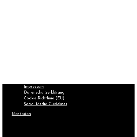
Impressum
Datenschutzerklärung
Cookie-Richtlinie (EU)
Social Media Guidelines
Mastodon
Inhalte können unter Angabe unserer Website verwendet
werden.