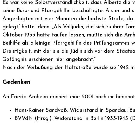
Es war keine Selbstverständlichkeit, dass Albertz die 
seine Büro- und Pfarrgehilfin beschäftigte. Als er und s
Angeklagten mit vier Monaten die höchste Strafe, da s
gelegt“ hatte, denn: „Als Volljüdin, die sich zu ihrer 
Oktober 1933 hatte taufen lassen, mußte sich die Arn
Beihilfe als alleinige Pfarrgehilfin des Prüfungsamte
Dreistigkeit, mit der sie als Jüdin sich vor dem Staa
Gefängnis erschienen hier angebracht.“
Nach der Verbüßung der Haftstraße wurde sie 1942 mit
Gedenken
An Frieda Arnheim erinnert eine 2001 nach ihr benan
Hans-Rainer Sandvoß: Widerstand in Spandau. Ber
BVVdN (Hrsg.): Widerstand in Berlin 1933-1945 (D