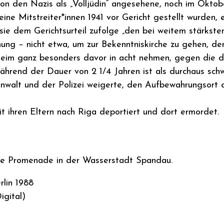
von den Nazis als „Volljüdin“ angesehene, noch im Oktobe
eine Mitstreiter*innen 1941 vor Gericht gestellt wurden, 
ie dem Gerichtsurteil zufolge „den bei weitem stärkste
Tarnung – nicht etwa, um zur Bekenntniskirche zu gehen, d
heim ganz besonders davor in acht nehmen, gegen die d
s während der Dauer von 2 1/4 Jahren ist als durchaus s
tsanwalt und der Polizei weigerte, den Aufbewahrungsor
 ihren Eltern nach Riga deportiert und dort ermordet.
nte Promenade in der Wasserstadt Spandau.
lin 1988
igital)