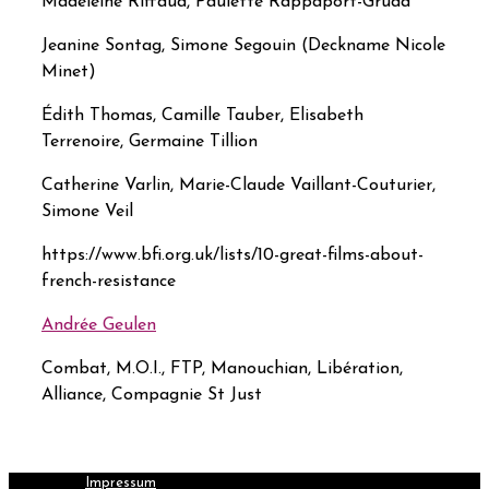
Madeleine Riffaud, Paulette Rappaport-Gruda
Jeanine Sontag,
Simone Segouin (Deckname Nicole
Minet)
Édith Thomas, Camille Tauber, Elisabeth
Terrenoire, Germaine Tillion
Catherine Varlin, Marie-Claude Vaillant-Couturier,
Simone Veil
https://www.bfi.org.uk/lists/10-great-films-about-
french-resistance
Andrée Geulen
Combat, M.O.I., FTP, Manouchian, Libération,
Alliance, Compagnie St Just
Impressum