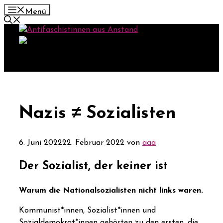
Zum
Menü
Inhalt
springen
Nazis ≠ Sozialisten
6. Juni 2022
22. Februar 2022
von
aaa
Der Sozialist, der keiner ist
Warum die Nationalsozialisten nicht links waren.
Kommunist*innen, Sozialist*innen und
Sozialdemokrat*innen gehörten zu den ersten, die