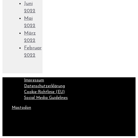
Juni
2022
Mai
2022
März
2022
Februar
2022
Impressum
Datenschutzerklärung
Cookie-Richtlinie (EU)
Social Media Guidelines
Mastodon
Inhalte können unter Angabe unserer Website verwendet
werden.
.