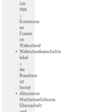
Juli
1944
–
Erinnerung
an
Frauen
im
Widerstand
Widerstandsgeschichte
lokal
–
die
Broschüre
ist
fertig!
Alternative
Muttertagsführung:
Elternschaft
und