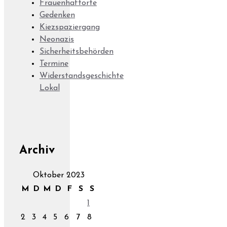
Frauenhaftorte
Gedenken
Kiezspaziergang
Neonazis
Sicherheitsbehörden
Termine
Widerstandsgeschichte
Lokal
Archiv
Oktober 2023
M
D
M
D
F
S
S
1
2
3
4
5
6
7
8